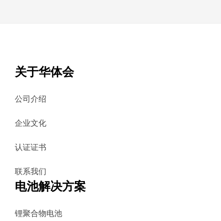
关于华体会
公司介绍
企业文化
认证证书
联系我们
电池解决方案
锂聚合物电池