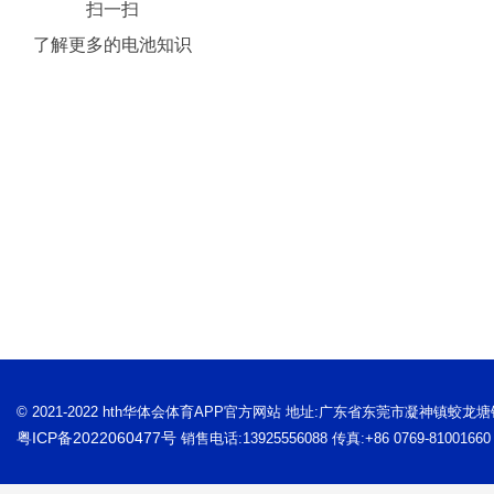
扫一扫
了解更多的电池知识
© 2021-2022 hth华体会体育APP官方网站 地址:广东省东莞市凝神镇蛟龙
粤ICP备2022060477号
销售电话:13925556088 传真:+86 0769-81001660