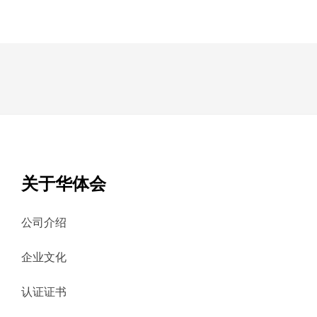
关于华体会
公司介绍
企业文化
认证证书