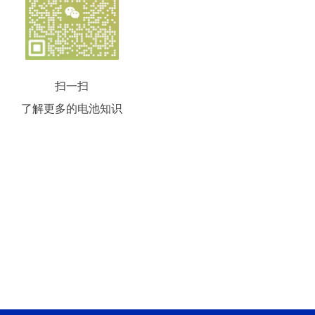
扫一扫
了解更多的电池知识