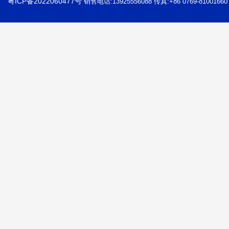
粤ICP备2022060477号
销售电话:13925556088 传真:+86 0769-81001660