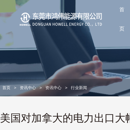
首
页
首页
>
资讯中心
>
资讯中心
>
行业新闻
美国对加拿大的电力出口大幅