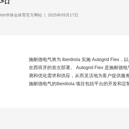
hth华体会体育官方网站
|
2025年09月17日
施耐德电气将为 Iberdrola 实施 Autogrid 
在西班牙的首次部署。 Autogrid Flex 
测和优化需求和供应，从而灵活地为客户提供服
施耐德电气的Iberdrola 项目包括平台的开发和