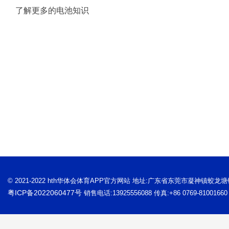
了解更多的电池知识
© 2021-2022 hth华体会体育APP官方网站 地址:广东省东莞市凝神镇蛟龙
粤ICP备2022060477号
销售电话:13925556088 传真:+86 0769-81001660