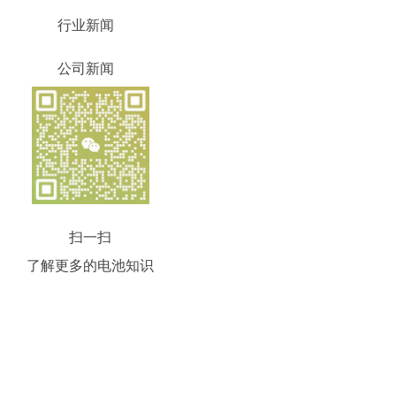
行业新闻
公司新闻
扫一扫
了解更多的电池知识