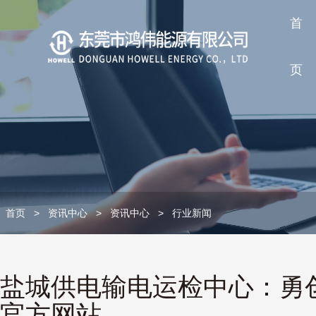
首
页
首页
>
资讯中心
>
资讯中心
>
行业新闻
盐城供电输电运检中心：勇创
官方网站