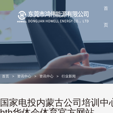
首
页
首页
>
资讯中心
>
资讯中心
>
行业新闻
国家电投内蒙古公司培训中心
hth华体会体育官方网站