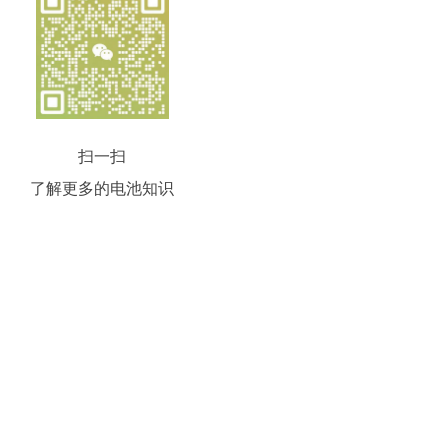
扫一扫
了解更多的电池知识